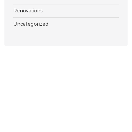
Renovations
Uncategorized
Pools, Decks and More Inc.
Texas’ Premier Pool Remodel