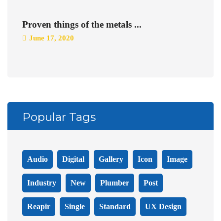
Proven things of the metals ...
June 17, 2020
Popular Tags
Audio
Digital
Gallery
Icon
Image
Industry
New
Plumber
Post
Reapir
Single
Standard
UX Design